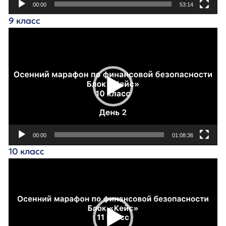
00:00
53:14
9 класс
Видеоплеер
00:00
01:08:36
10 класс
Видеоплеер